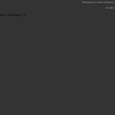
Released as free software 
43,487,
once "footer.php"; ?>