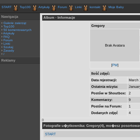
START
Top100
Artykuły
Forum
Linki
kontakt
Moje Baby
Nawigacja
Album - Informacje
Galerie zwierząt
Gregory
Top100
50 komentowanych
Artykuły
FAQ
Forum
Linki
Brak Avatara
Szukaj
Zasady
/
Reklamy
[
PW
]
Ilość zdjęć:
Data rejestracji:
March 
Ostatnia wizyta:
Januar
Postów w Shoutbox:
2
Komentarzy:
9
Postów na Forum:
1
Dodanych zdjęć
4
0
Fotografie u�ytkownika: Gregory(4), mo�esz posortow
START