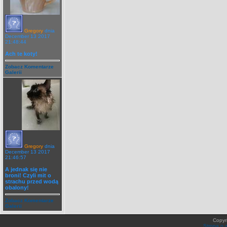
Gregory
dnia
December 13 2017
21:48:44
Ach te koty!
Zobacz Komentarze
Galerii
Gregory
dnia
December 13 2017
21:46:57
A jednak się nie
broni! Czyli mit o
strachu przed wodą
obalony!
Zobacz Komentarze
Galerii
Copyr
Strona o 