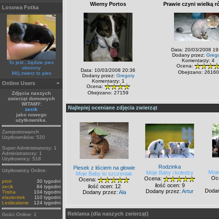
Wierny Portos
Prawie czyni wielką r
Losowa Fotka
Data: 20/03/2008 19
Dodany przez:
Greg
Komentarzy: 4
To jest...będzie pies
Ocena:
obronny
Data: 10/03/2008 20:36
Obejrzano: 26160
Mój zwierz to pies
Dodany przez:
Gregory
Komentarzy: 1
Online Users
Ocena:
Obejrzano: 27159
Zdjęcia naszych
zwierząt domowych
WITAMY:
Najlepiej oceniane zdjęcia zwierząt
zecik
jako nowego
użytkownika.
Zarejestrowanch
Uzytkowników: 520
Super Administratorzy: 1
Administratorzy: 1
Użytkownicy: 518
Rodzinka
Piesek z liściem na głowie
Użytkownicy Online:
Moje
Moje Baby i koledzy
Moje Baby to szczeniak
Oc
Ocena:
Ocena:
piotr
30 tygodni
ilość ocen: 9
ilość ocen: 12
zecik
84 tygodni
Dodan
Dodany przez:
Artur
Dodany przez:
Ala
Trisha
104 tygodni
elazientek
110 tygodni
Lesliealame
124 tygodni
Reklama (dla naszych zwierząt)
Gości Online: 1