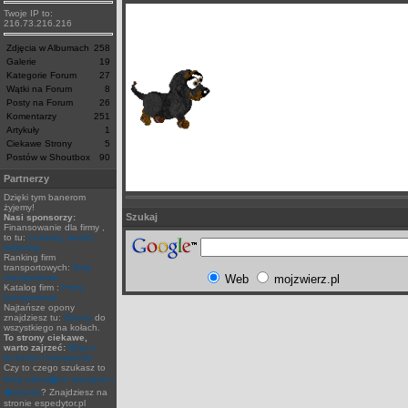
Twoje IP to:
216.73.216.216
Zdjęcia w Albumach
258
Galerie
19
Kategorie Forum
27
Wątki na Forum
8
Posty na Forum
26
Komentarzy
251
Artykuły
1
Ciekawe Strony
5
Postów w Shoutbox
90
Partnerzy
Dzięki tym banerom
żyjemy!
Szukaj
Nasi sponsorzy:
Finansowanie dla firmy ,
to tu:
Leasing, kredyt,
faktoring
Ranking firm
transportowych:
firmy
transportowe
Web
mojzwierz.pl
Katalog firm :
Firmy
transportowe
Najtańsze opony
znajdziesz tu:
Opony
do
wszystkiego na kołach.
To strony ciekawe,
warto zajrzeć:
Blog o
technice i transporcie
Czy to czego szukasz to
firmy oferuj�ce transport i
�adunki
? Znajdziesz na
stronie espedytor.pl