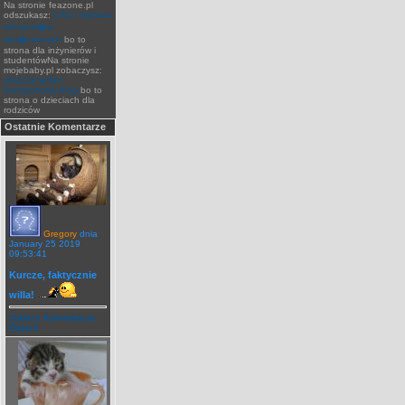
Na stronie feazone.pl
odszukasz:
CAD i metoda
element�w
sko�czonych
bo to
strona dla inżynierów i
studentówNa stronie
mojebaby.pl zobaczysz:
Jeszcze jeden
transportowy blog
bo to
strona o dzieciach dla
rodziców
Ostatnie Komentarze
Gregory
dnia
January 25 2019
09:53:41
Kurcze, faktycznie
willa!
Zobacz Komentarze
Galerii