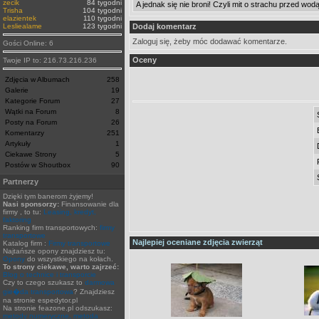
zecik
84 tygodni
A jednak się nie broni! Czyli mit o strachu przed wod
Trisha
104 tygodni
elazientek
110 tygodni
Lesliealame
123 tygodni
Dodaj komentarz
Zaloguj się, żeby móc dodawać komentarze.
Gości Online: 6
Oceny
Twoje IP to: 216.73.216.236
Zdjęcia w Albumach
258
Galerie
19
Kategorie Forum
27
Wątki na Forum
8
Posty na Forum
26
Komentarzy
251
Artykuły
1
Ciekawe Strony
5
Postów w Shoutbox
90
Partnerzy
Dzięki tym banerom żyjemy!
Nasi sponsorzy:
Finansowanie dla
firmy , to tu:
Leasing, kredyt,
faktoring
Ranking firm transportowych:
firmy
transportowe
Najlepiej oceniane zdjęcia zwierząt
Katalog firm :
Firmy transportowe
Najtańsze opony znajdziesz tu:
Opony
do wszystkiego na kołach.
To strony ciekawe, warto zajrzeć:
Blog o technice i transporcie
Czy to czego szukasz to
darmowa
gie�da transportowa
? Znajdziesz
na stronie espedytor.pl
Na stronie feazone.pl odszukasz:
metody numeryczne, metoda