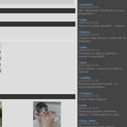
wowwow
13/02/2015 15:03
Nie, nieprawda. Facebook zaczyna
przegrywać...
piotr
18/09/2014 22:02
facebook zabija wszystko... szkoda
Babcia
08/09/2014 18:27
wszyscy mają aparaty a zdjęć jak na
lekjarstwo
piotr
12/06/2013 13:29
]
Czekamy na zdjęcia zwierząt z
waszych zasobów!!!
]
piotr
]
12/11/2012 18:14
Koty i pieski - czekamy na Wasze
]
zdjęcia!
sirMAD
11/02/2012 01:35
Polecam wszystkim www.[...*] *
usunął administrator
Gregory
16/06/2011 17:33
Cześć! Fajne zdjęcia!
piotr
03/06/2011 08:45
Dodajemy poprzez link"dodaj
zdjęcie" w lewym panelu u góry
kaya_bmw
29/05/2011 16:54
jak dodaje się nowe zdjęcia