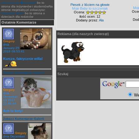
elementu sko�czonego
bo to
Piesek z liściem na głowie
strona dla inżynierów i studentówNa
Moj
Moje Baby to szczeniak
stronie mojebaby.pl zobaczysz:
Oce
Ocena:
fotografie dzieci
bo to strona o
ilość ocen: 12
dzieciach dla rodziców
Dod
Dodany przez:
Ala
Ostatnie Komentarze
Reklama (dla naszych zwierząt)
Gregory
dnia
January 25
2019 09:53:41
Kurcze, faktycznie willa!
Zobacz Komentarze Galerii
Szukaj
Gregory
dnia
W
December
13 2017
21:48:44
Ach te koty!
Zobacz Komentarze Galerii
Gregory
dnia December