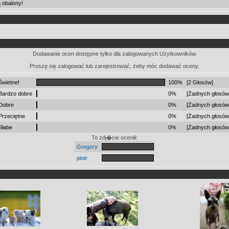
ą obalony!
Dodawanie ocen dostępne tylko dla zalogowanych Użytkowników.
Proszę się zalogować lub zarejestrować, żeby móc dodawać oceny.
Świetne!
100%
[2 Głosów]
Bardzo dobre
0%
[Żadnych głosów
Dobre
0%
[Żadnych głosów
Przeciętne
0%
[Żadnych głosów
Słabe
0%
[Żadnych głosów
To zdj�cie ocenili:
Gregory
piotr