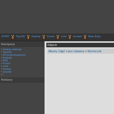
START
Top100
Artykuły
Forum
Linki
kontakt
Moje Baby
Nawigacja
Zdjęcie
Galerie zwierząt
Albumy Zdjęć
>
jest zabawny
>
Wymoczek
Top100
50 komentowanych
Artykuły
FAQ
Forum
Linki
Szukaj
Zasady
/
Reklamy