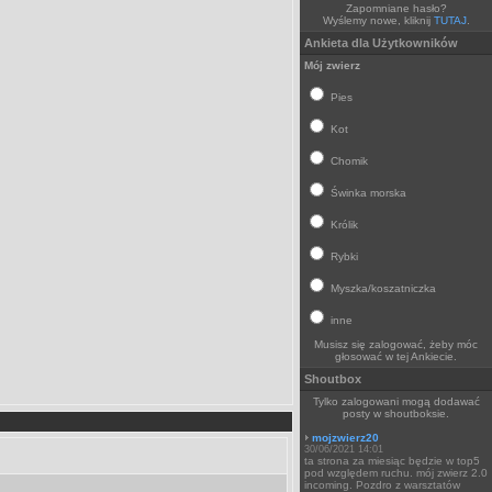
Zapomniane hasło?
Wyślemy nowe, kliknij
TUTAJ
.
Ankieta dla Użytkowników
Mój zwierz
Pies
Kot
Chomik
Świnka morska
Królik
Rybki
Myszka/koszatniczka
inne
Musisz się zalogować, żeby móc
głosować w tej Ankiecie.
Shoutbox
Tylko zalogowani mogą dodawać
posty w shoutboksie.
mojzwierz20
30/06/2021 14:01
ta strona za miesiąc będzie w top5
pod względem ruchu. mój zwierz 2.0
incoming. Pozdro z warsztatów