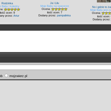
Ja i Lilu
Rodzinka
Moje Baby na spacerze
e Baby i koledzy
No i gdzie to ża
Ocena:
na:
Moje Baby jest 
ilość ocen: 7
ilość ocen: 9
Ocena:
Dodany przez:
pampalinka
any przez:
Artur
ilość ocen:
Dodany przez:
eb
mojzwierz.pl