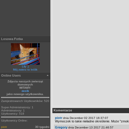
Losowa Fotka
Lily ;)
Mój zwierz to królik
Online Users
Zdjęcia naszych zwierząt
domowych
WITAMY:
zecik
jako nowego użytkownika.
Zarejestrowanch Uzytkowników: 520
Super Administratorzy: 1
Komentarze
Administratorzy: 1
Użytkownicy: 518
piotr
dnia December 02 2017 16:37:07
Użytkownicy Online:
Wymoczek to takie nieładne określenie. Może "zmok
piotr
30 tygodni
Gregory
dnia December 13 2017 21:46:57