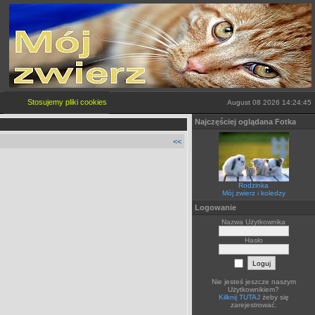
Stosujemy pliki cookies
więcej...
August 08 2026 14:24:45
Najczęściej oglądana Fotka
<<
Rodzinka
Mój zwierz i koledzy
Logowanie
Nazwa Użytkownika
Hasło
Nie jesteś jeszcze naszym
Użytkownikiem?
Kilknij TUTAJ
żeby się
zarejestrować.