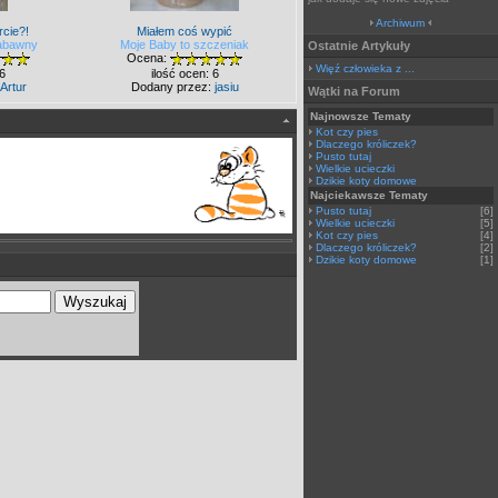
Archiwum
rcie?!
Miałem coś wypić
zabawny
Moje Baby to szczeniak
Ostatnie Artykuły
Ocena:
Więź człowieka z ...
 6
ilość ocen: 6
Artur
Dodany przez:
jasiu
Wątki na Forum
Najnowsze Tematy
Kot czy pies
Dlaczego króliczek?
Pusto tutaj
Wielkie ucieczki
Dzikie koty domowe
Najciekawsze Tematy
Pusto tutaj
[6]
Wielkie ucieczki
[5]
Kot czy pies
[4]
Dlaczego króliczek?
[2]
Dzikie koty domowe
[1]