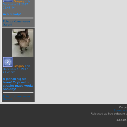
Gregory
dnia
December 13 2017
21:48:44
Ach te koty!
Zobacz Komentarze
Galerii
Gregory
dnia
December 13 2017
21:46:57
A jednak się nie
broni! Czyli mit o
strachu przed wodą
obalony!
Zobacz Komentarze
Galerii
Copyr
Strona o 
Released as free software 
43,449,