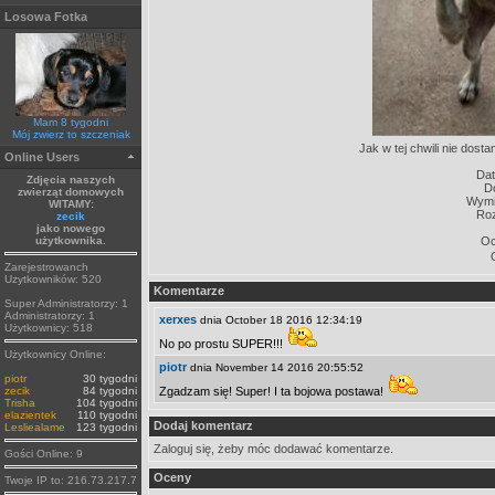
Losowa Fotka
Mam 8 tygodni
Mój zwierz to szczeniak
Jak w tej chwili nie dost
Online Users
Dat
Zdjęcia naszych
D
zwierząt domowych
Wymia
WITAMY:
Roz
zecik
jako nowego
użytkownika.
Oc
Zarejestrowanch
Uzytkowników: 520
Komentarze
Super Administratorzy: 1
Administratorzy: 1
xerxes
dnia October 18 2016 12:34:19
Użytkownicy: 518
No po prostu SUPER!!!
Użytkownicy Online:
piotr
dnia November 14 2016 20:55:52
piotr
30 tygodni
zecik
84 tygodni
Zgadzam się! Super! I ta bojowa postawa!
Trisha
104 tygodni
elazientek
110 tygodni
Dodaj komentarz
Lesliealame
123 tygodni
Zaloguj się, żeby móc dodawać komentarze.
Gości Online: 9
Oceny
Twoje IP to: 216.73.217.7