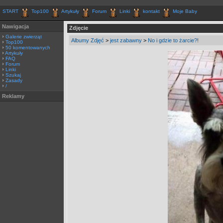
START
Top100
Artykuły
Forum
Linki
kontakt
Moje Baby
Nawigacja
Zdjęcie
Galerie zwierząt
Albumy Zdjęć
>
jest zabawny
>
No i gdzie to żarcie?!
Top100
50 komentowanych
Artykuły
FAQ
Forum
Linki
Szukaj
Zasady
/
Reklamy