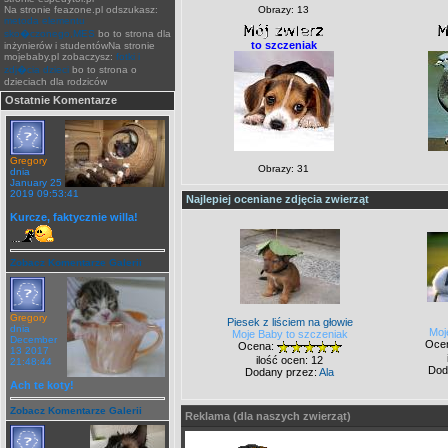
Na stronie feazone.pl odszukasz:
Obrazy: 13
metoda elementu
sko�czonego,MES
bo to strona dla
to szczeniak
inżynierów i studentówNa stronie
mojebaby.pl zobaczysz:
fotki i
zdj�cia dzieci
bo to strona o
dzieciach dla rodziców
Ostatnie Komentarze
Gregory
Obrazy: 31
dnia
January 25
2019 09:53:41
Najlepiej oceniane zdjęcia zwierząt
Kurcze, faktycznie willa!
Zobacz Komentarze Galerii
Gregory
Piesek z liściem na głowie
dnia
Moj
Moje Baby to szczeniak
December
Oce
Ocena:
13 2017
ilość ocen: 12
21:48:44
Dod
Dodany przez:
Ala
Ach te koty!
Zobacz Komentarze Galerii
Reklama (dla naszych zwierząt)