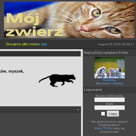
Stosujemy pliki cookies
więcej...
August 06 2026 09:38:17
Najczęściej oglądana Fotka
ków, myszek,
Rodzinka
Mój zwierz i koledzy
Logowanie
Nazwa Użytkownika
Hasło
Nie jesteś jeszcze naszym
Użytkownikiem?
Kilknij TUTAJ
żeby się
zarejestrować.