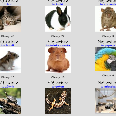
to kot
to królik
to szczurek
Obrazy: 40
Obrazy: 27
Obrazy: 3
to chomik
to świnka morska
to papuga
Obrazy: 6
Obrazy: 10
Obrazy: 10
to żółwik
to gekon
tu mieszka