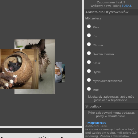
Zapomniane hasło?
Wyślemy nowe, kliknij
TUTAJ
.
Ankieta dla Użytkowników
Mój zwierz
Pies
Kot
Chomik
Świnka morska
Królik
Rybki
Myszka/koszatniczka
inne
Musisz się zalogować, żeby móc
głosować w tej Ankiecie.
Shoutbox
Tylko zalogowani mogą dodawać
posty w shoutboksie.
mojzwierz20
30/06/2021 14:01
ta strona za miesiąc będzie w top5
pod względem ruchu. mój zwierz 2.0
incoming. Pozdro z warsztatów