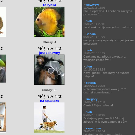
to rybka
wowwow
13/02/2015 15:03
Nie, nieprawda. Facebook zaczyna
przegrywać...
piotr
18/09/2014 22:02
facebook zabija wszystko... szkoda
Babcia
08/09/2014 18:27
wszyscy mają aparaty a zdjęć jak na
Obrazy: 4
lekjarstwo
piotr
jest zabawny
12/06/2013 13:29
Czekamy na zdjęcia zwierząt z
waszych zasobów!!!
piotr
12/11/2012 18:14
Koty i pieski - czekamy na Wasze
zdjęcia!
sirMAD
11/02/2012 01:35
Polecam wszystkim www.[...*] *
Obrazy: 32
usunął administrator
Gregory
na spacerze
16/06/2011 17:33
Cześć! Fajne zdjęcia!
piotr
03/06/2011 08:45
Dodajemy poprzez link"dodaj
zdjęcie" w lewym panelu u góry
kaya_bmw
29/05/2011 16:54
jak dodaje się nowe zdjęcia