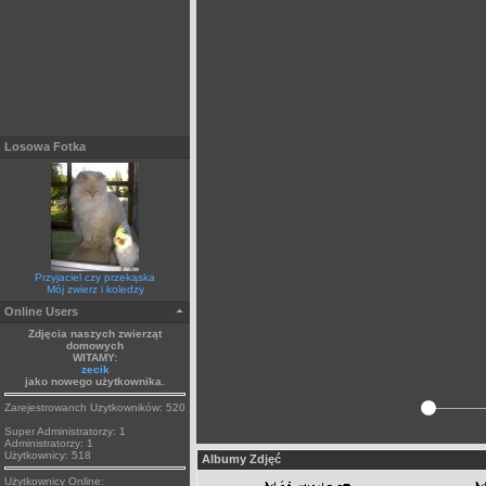
Losowa Fotka
Przyjaciel czy przekąska
Mój zwierz i koledzy
Online Users
Zdjęcia naszych zwierząt
domowych
WITAMY:
zecik
jako nowego użytkownika.
Zarejestrowanch Uzytkowników: 520
Super Administratorzy: 1
Administratorzy: 1
Użytkownicy: 518
Albumy Zdjęć
Użytkownicy Online: