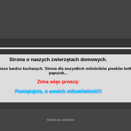
Strona o naszych zwierzętach domowych.
wsze bardzo kochanych. Strona dla wszystkich miłośników piesków kot
papużek...
Zima więc proszę:
Pamiętajcie, o swoich milusińskich!!!
Chwila na wolności
- Artur