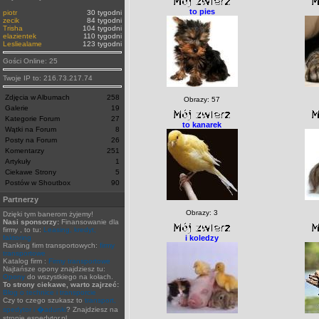
to pies
piotr
30 tygodni
zecik
84 tygodni
Trisha
104 tygodni
elazientek
110 tygodni
Lesliealame
123 tygodni
Gości Online: 25
Twoje IP to: 216.73.217.74
Zdjęcia w Albumach
258
Obrazy: 57
Galerie
19
Kategorie Forum
27
to kanarek
Wątki na Forum
8
Posty na Forum
26
Komentarzy
251
Artykuły
1
Ciekawe Strony
5
Postów w Shoutbox
90
Partnerzy
Obrazy: 3
Dzięki tym banerom żyjemy!
Nasi sponsorzy:
Finansowanie dla
firmy , to tu:
Leasing, kredyt,
faktoring
i koledzy
Ranking firm transportowych:
firmy
transportowe
Katalog firm :
Firmy transportowe
Najtańsze opony znajdziesz tu:
Opony
do wszystkiego na kołach.
To strony ciekawe, warto zajrzeć:
Blog o technice i transporcie
Czy to czego szukasz to
transport,
spedytor i �adunki
? Znajdziesz na
stronie espedytor.pl