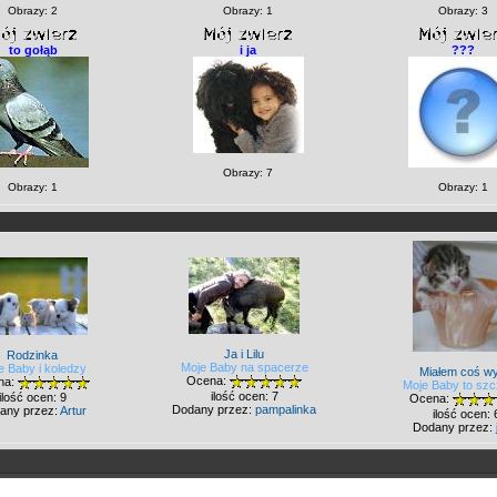
Obrazy: 2
Obrazy: 1
Obrazy: 3
to gołąb
i ja
???
Obrazy: 7
Obrazy: 1
Obrazy: 1
Ja i Lilu
Rodzinka
Moje Baby na spacerze
e Baby i koledzy
Miałem coś wy
Ocena:
na:
Moje Baby to szc
ilość ocen: 7
ilość ocen: 9
Ocena:
Dodany przez:
pampalinka
any przez:
Artur
ilość ocen: 
Dodany przez: