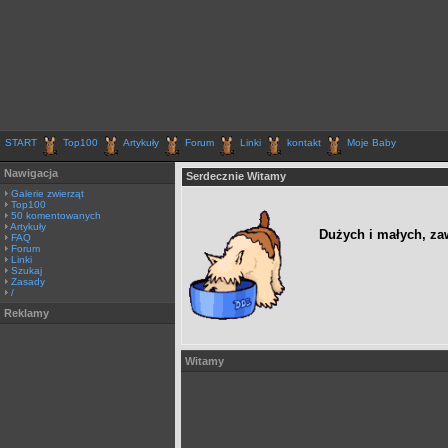
START
Top100
Artykuły
Forum
Linki
kontakt
Moje Baby
Nawigacja
Serdecznie Witamy
Galerie zwierząt
Top100
50 komentowanych
Artykuły
Dużych i małych, za
FAQ
Forum
Linki
Szukaj
Zasady
/
Reklamy
Witamy