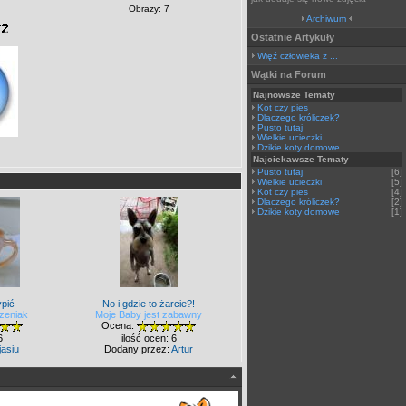
Obrazy: 7
Archiwum
Ostatnie Artykuły
Więź człowieka z ...
Wątki na Forum
Najnowsze Tematy
Kot czy pies
Dlaczego króliczek?
Pusto tutaj
Wielkie ucieczki
Dzikie koty domowe
Najciekawsze Tematy
Pusto tutaj
[6]
Wielkie ucieczki
[5]
Kot czy pies
[4]
Dlaczego króliczek?
[2]
Dzikie koty domowe
[1]
pić
No i gdzie to żarcie?!
zeniak
Moje Baby jest zabawny
Ocena:
6
ilość ocen: 6
jasiu
Dodany przez:
Artur